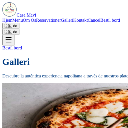
Casa Mavi
Hjem
Menu
Om Os
Reservationer
Galleri
Kontakt
Cancel
Bestil bord
🇩🇰
da
🇩🇰
da
Bestil bord
Galleri
Descubre la auténtica experiencia napolitana a través de nuestros plato