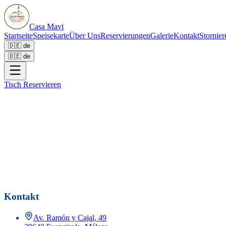
Casa Mavi
Startseite
Speisekarte
Über Uns
Reservierungen
Galerie
Kontakt
Stornier
🇩🇪
de
🇩🇪
de
Tisch Reservieren
Reservierungs-ID
Reservierung Stornieren
Kontakt
Av. Ramón y Cajal, 49