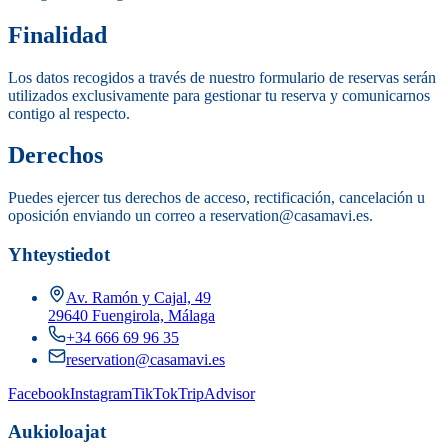
Finalidad
Los datos recogidos a través de nuestro formulario de reservas serán
utilizados exclusivamente para gestionar tu reserva y comunicarnos
contigo al respecto.
Derechos
Puedes ejercer tus derechos de acceso, rectificación, cancelación u
oposición enviando un correo a reservation@casamavi.es.
Yhteystiedot
Av. Ramón y Cajal, 49
29640 Fuengirola, Málaga
+34 666 69 96 35
reservation@casamavi.es
Facebook
Instagram
TikTok
TripAdvisor
Aukioloajat