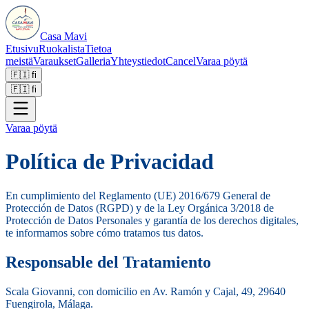
Casa Mavi
Etusivu
Ruokalista
Tietoa
meistä
Varaukset
Galleria
Yhteystiedot
Cancel
Varaa pöytä
🇫🇮
fi
🇫🇮
fi
Varaa pöytä
Política de Privacidad
En cumplimiento del Reglamento (UE) 2016/679 General de
Protección de Datos (RGPD) y de la Ley Orgánica 3/2018 de
Protección de Datos Personales y garantía de los derechos digitales,
te informamos sobre cómo tratamos tus datos.
Responsable del Tratamiento
Scala Giovanni, con domicilio en Av. Ramón y Cajal, 49, 29640
Fuengirola, Málaga.